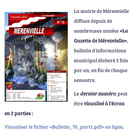
La mairie de Mérenvielle
diffuse depuis de
nombreuses années
La
Gazette de Mérenvielle
,
bulletin d'informations
municipal élaboré 2 fois
par an, en fin de chaque
semestre.
Le
dernier numéro
, peut
être
visualisé à l'écran
en 2 parties :
Visualiser le fichier «Bulletin_70_part1.pdf» en ligne
.