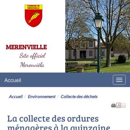
MERENVIELLE
Site officiel
Merenvièla
Accueil
Menu
Accueil
Environnement
Collecte des déchets
La collecte des ordures
ménagères à la quinzaine ...