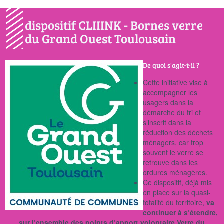
dispositif CLIIINK - Bornes verre
du Grand Ouest Toulousain
De quoi s'agit-t-il ?
Cette initiative vise à
accompagner les
usagers dans la
démarche du tri et
s’inscrit dans la
réduction des déchets
ménagers, car trop
souvent le verre se
retrouve dans les
ordures ménagères.
Ce dispositif, déjà mis
en place sur la quasi-
totalité du territoire,
va
continuer à s’étendre,
sur l’ensemble des points d’apport volontaire Verre du