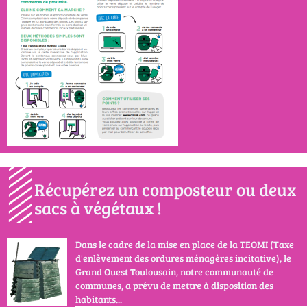
Récupérez un composteur ou deux
sacs à végétaux !
Dans le cadre de la mise en place de la TEOMI (Taxe
d'enlèvement des ordures ménagères incitative), le
Grand Ouest Toulousain, notre communauté de
communes, a prévu de mettre à disposition des
habitants...