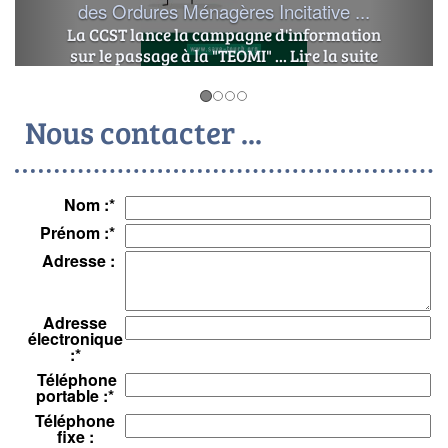
projet a été validé par
le conseil municipal...
Lire la suite
Nous contacter ...
Nom :
*
Prénom :
*
Adresse :
Adresse
électronique
:
*
Téléphone
portable :
*
Téléphone
fixe :