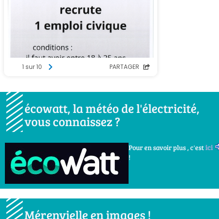
écowatt, la météo de l'électricité,
vous connaissez ?
Pour en savoir plus , c'est
ici
!
Mérenvielle en images !