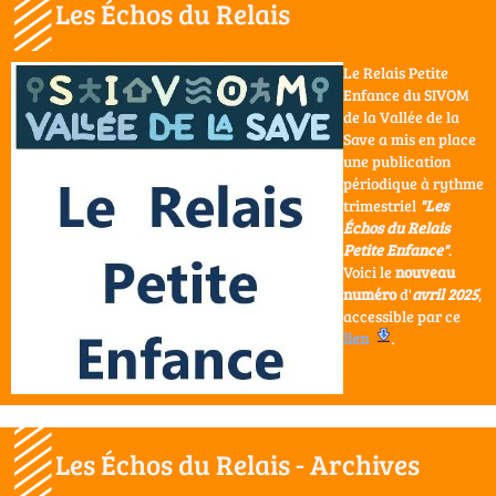
Les Échos du Relais
Le Relais Petite
Enfance du SIVOM
de la Vallée de la
Save a mis en place
une publication
périodique à rythme
trimestriel
"Les
Échos du Relais
Petite Enfance"
.
Voici le
nouveau
numéro
d'
avril 2025
,
accessible par ce
lien
.
Les Échos du Relais - Archives