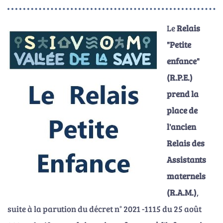
Le
Relais
"Petite
enfance"
(R.P.E.)
prend la
place de
l'ancien
Relais des
Assistants
maternels
(R.A.M.)
,
suite à la parution du décret n° 2021 -1115 du 25 août