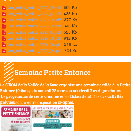
509 Ko
Les_echos_relais_2022_09.pdf
433 Ko
Les_echos_relais_2022_12.pdf
377 Ko
Les_echos_relais_2023_03.pdf
346 Ko
Les_echos_relais_2023_07.pdf
525 Ko
Les_echos_relais_2023_10.pdf
612 Ko
Les_echos_relais_2024_01.pdf
516 Ko
Les_echos_relais_2024_06.pdf
734 Ko
Les_echos_relais_2025_04.pdf
Semaine Petite Enfance
Le
SIVOM de la Vallée de la Save
organise une
semaine
dédiée à la
Petite
Enfance (0-6ans)
, du
samedi 28 mars au vendredi 3 avril prochains.
Le
programme
de cette semaine et les
fiches
détaillées des
activités
prévues
sont à votre disposition
ci-après.