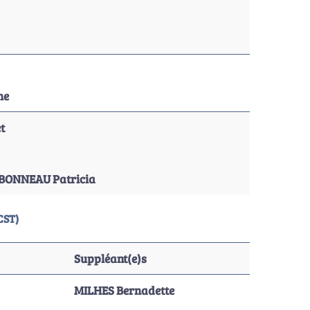
ne
t
BONNEAU Patricia
CST)
Suppléant(e)s
MILHES Bernadette