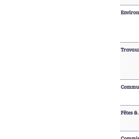
Enviro
Travaux
Commun
Fêtes &
Commiss