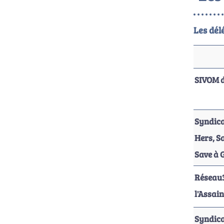
Les dél
SIVOM d
Syndica
Hers, S
Save à 
Réseau3
l'Assai
Syndica