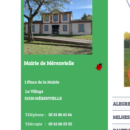
Mairie de Mérenvielle
1 Place de la Mairie
Le Village
31530 MÉRENVIELLE
ALEGR
Téléphone
:
05 61 86 61 64
MILHES
Télécopie
:
05 61 06 53 32