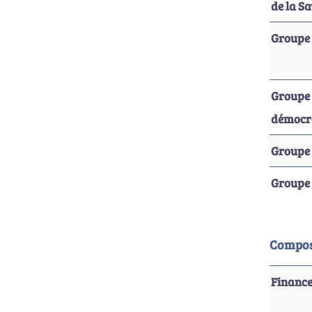
de la S
Groupe 
Groupe 
démocra
Groupe 
Groupe 
Compos
Financ