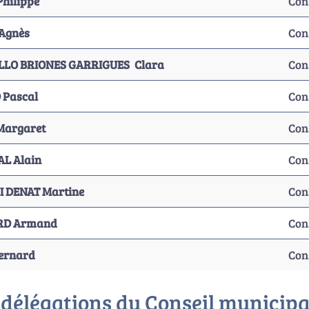
hilippe
Con
Agnès
Con
LLO BRIONES GARRIGUES Clara
Con
 Pascal
Con
Margaret
Con
L Alain
Con
 DENAT Martine
Con
RD Armand
Con
Bernard
Con
 délégations du Conseil municipa