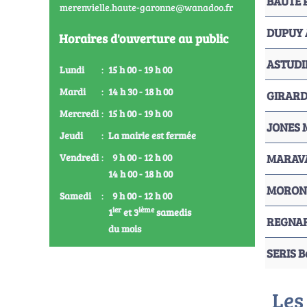
BAUTE P
merenvielle.haute-garonne@wanadoo.fr
DUPUY 
Horaires d'ouverture au public
ASTUDI
Lundi
:
15 h 00 - 19 h 00
Mardi
:
14 h 30 - 18 h 00
GIRARD
Mercredi
:
15 h 00 - 19 h 00
JONES 
Jeudi
:
La mairie est fermée
Vendredi
:
9 h 00 - 12 h 00
MARAVA
14 h 00 - 18 h 00
MORONI
Samedi
:
9 h 00 - 12 h 00
ier
ième
1
et 3
samedis
REGNA
du mois
SERIS 
Les