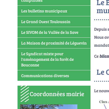
Le 
comptables
mun
Les bulletins municipaux
Le Grand Ouest Toulousain
Depuis s
Le SIVOM de la Vallée de la Save
Nous av
La Maison de proximité de Léguevin
mandatu
Le Syndicat mixte pour
Ce
bila
l'aménagement de la forêt de
Bouconne
Le 
Communications diverses
Le nouve
Coordonnées mairie