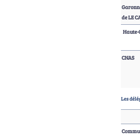
Garonn
de LE 
Haute-
CNAS
Les dél
Commun