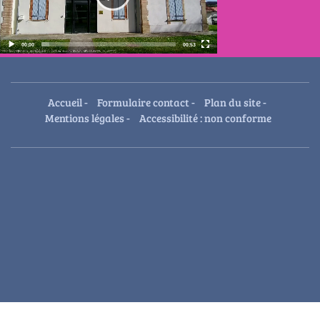
Temps
Durée
00:00
00:53
actuel
totale
Accueil
-
Formulaire contact
-
Plan du site
-
Mentions légales
-
Accessibilité : non conforme