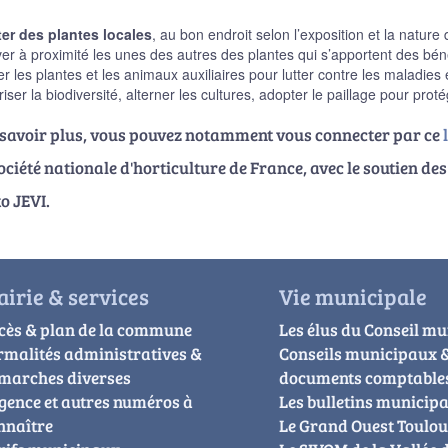
ter des plantes locales
, au bon endroit selon l’exposition et la nature
ver à proximité les unes des autres des plantes qui s’apportent des bé
ser les plantes et les animaux auxiliaires pour lutter contre les maladies
iser la biodiversité, alterner les cultures, adopter le paillage pour pr
 savoir plus, vous pouvez notamment vous connecter par ce
ociété nationale d'horticulture de France, avec le soutien 
o JEVI.
irie & services
Vie municipale
cès & plan de la commune
Les élus du Conseil mu
rmalités administratives &
Conseils municipaux 
marches diverses
documents comptable
gence et autres numéros à
Les bulletins municip
nnaître
Le Grand Ouest Toulo