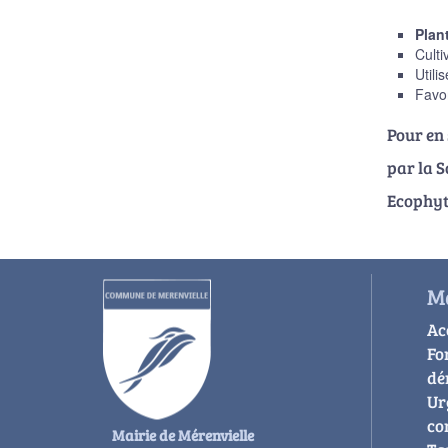
Plan
Culti
Utili
Favor
Pour en
par la S
Ecophyt
Ma
Ac
Fo
dé
Ur
co
Mairie de Mérenvielle