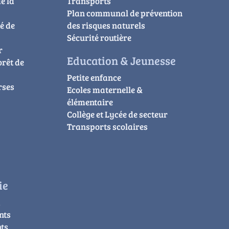
e la
Transports
Plan communal de prévention
é de
des risques naturels
Sécurité routière
r
Education & Jeunesse
orêt de
Petite enfance
rses
Ecoles maternelle &
élémentaire
Collège et Lycée de secteur
Transports scolaires
ie
à
nts
ts