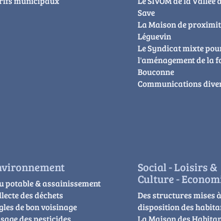
rifs municipaux
Le SIVOM de la Vallée d
Save
La Maison de proximit
Léguevin
Le Syndicat mixte pou
l'aménagement de la f
Bouconne
Communications dive
nvironnement
Social - Loisirs &
Culture - Econom
u potable & assainissement
llecte des déchets
Des structures mises 
gles de bon voisinage
disposition des habita
usage des pesticides
La Maison des Habitan