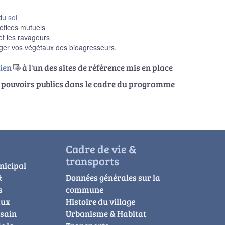
 du
sol
néfices mutuels
 et les ravageurs
otéger vos végétaux des bioagresseurs.
lien
à l'un des sites de référence mis en place
des pouvoirs publics dans le cadre du programme
Cadre de vie &
transports
nicipal
&
Données générales sur la
s
commune
aux
Histoire du village
usain
Urbanisme & Habitat