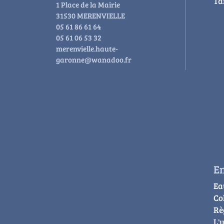
Ta
1 Place de la Mairie
31530 MERENVIELLE
05 61 86 61 64
05 61 06 53 32
merenvielle.haute-
garonne@wanadoo.fr
E
Ea
Co
Rè
L'