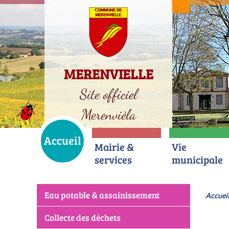
MERENVIELLE
Site officiel
Merenvièla
Accueil
Mairie &
Vie
services
municipale
Eau potable & assainissement
Accuei
Collecte des déchets