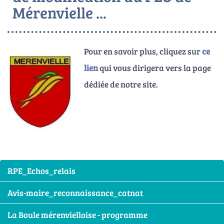
Mérenvielle ...
Pour en savoir plus, cliquez sur
ce
lien
qui vous dirigera vers la page
dédiée de notre site.
RPE_Echos_relais
Avis-maire_reconnaissance_catnat
La Boule mérenvielloise - programme