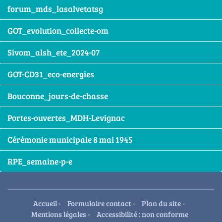
forum_mds_lasalvetatsg
GOT_evolution_collecte-om
Sivom_alsh_ete_2024-07
GOT-CD31_eco-energies
Bouconne_jours-de-chasse
Portes-ouvertes_MDH-Levignac
Cérémonie municipale 8 mai 1945
RPE_semaine-p-e
Accueil
-
Formulaire contact
-
Plan du site
-
Mentions légales
-
Accessibilité : non conforme