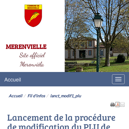
MERENVIELLE
Site officiel
Merenvièla
Accueil
Menu
Accueil
Fil d'infos
lanct_modif1_plu
Lancement de la procédure
de modification du PLU de