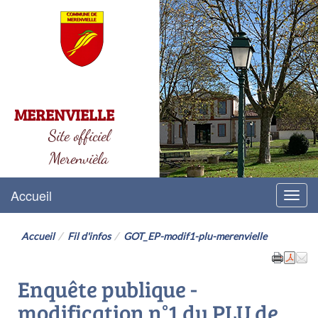
MERENVIELLE
Site officiel
Merenvièla
Accueil
Menu
Accueil
Fil d'infos
GOT_EP-modif1-plu-merenvielle
Enquête publique -
modification n°1 du PLU de