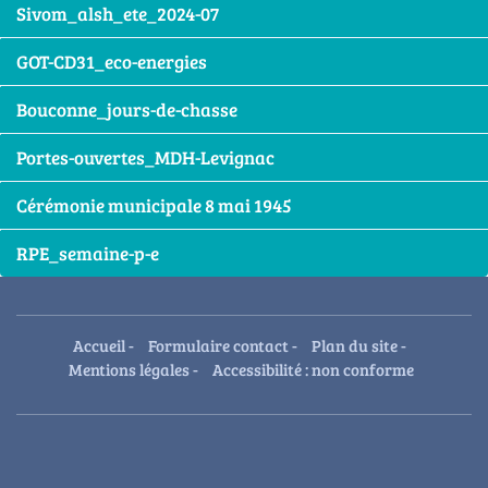
Sivom_alsh_ete_2024-07
GOT-CD31_eco-energies
Bouconne_jours-de-chasse
Portes-ouvertes_MDH-Levignac
Cérémonie municipale 8 mai 1945
RPE_semaine-p-e
Accueil
-
Formulaire contact
-
Plan du site
-
Mentions légales
-
Accessibilité : non conforme