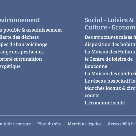
nvironnement
Social - Loisirs &
Culture - Econom
u potable & assainissement
llecte des déchets
Des structures mises 
gles de bon voisinage
disposition des habita
usage des pesticides
La Maison des Habitan
briété et transition
le Centre de loisirs de
ergétique
Bouconne
La Maison des solidari
Le réseau associatif lo
Marchés locaux & circ
courts
L'économie locale
mulaire contact
-
Plan du site
-
Mentions légales
-
Accessibilité 