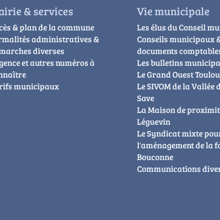
irie & services
Vie municipale
cès & plan de la commune
Les élus du Conseil mu
rmalités administratives &
Conseils municipaux 
marches diverses
documents comptable
gence et autres numéros à
Les bulletins municip
nnaître
Le Grand Ouest Toulo
rifs municipaux
Le SIVOM de la Vallée d
Save
La Maison de proximit
Léguevin
Le Syndicat mixte pou
l'aménagement de la f
Bouconne
Communications dive