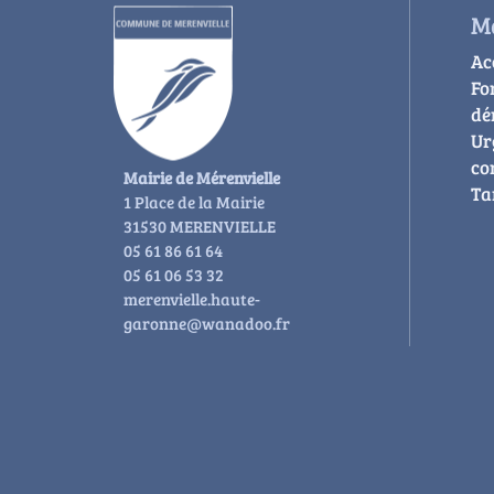
Ma
Ac
Fo
dé
Ur
co
Mairie de Mérenvielle
Ta
1 Place de la Mairie
31530 MERENVIELLE
05 61 86 61 64
05 61 06 53 32
merenvielle.haute-
garonne@wanadoo.fr