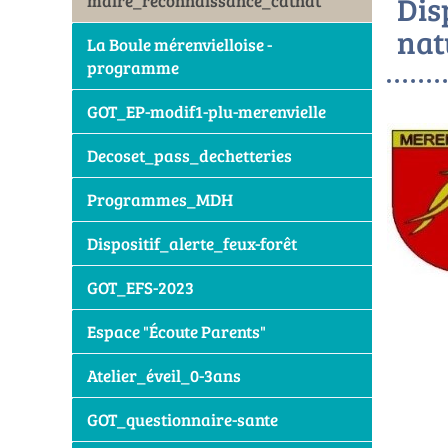
Dis
maire_reconnaissance_catnat
nat
La Boule mérenvielloise -
programme
GOT_EP-modif1-plu-merenvielle
Decoset_pass_dechetteries
Programmes_MDH
Dispositif_alerte_feux-forêt
GOT_EFS-2023
Espace "Écoute Parents"
Atelier_éveil_0-3ans
GOT_questionnaire-sante