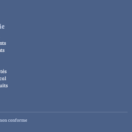
ie
à
nts
ts
tés
cal
uits
: non conforme