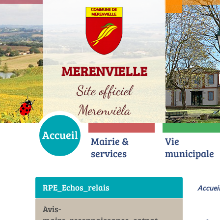
MERENVIELLE
Site officiel
Merenvièla
Accueil
Mairie &
Vie
services
municipale
RPE_Echos_relais
Accuei
Avis-