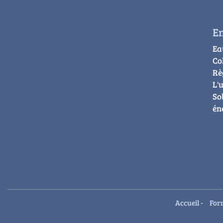
E
Ea
Co
Rè
L'
So
én
Accueil
-
For