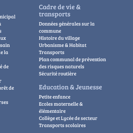
Cadre de vie &
transports
nicipal
&
Données générales sur la
s
commune
aux
Histoire du village
usain
Urbanisme & Habitat
e la
Transports
Plan communal de prévention
é de
des risques naturels
Sécurité routière
r
Education & Jeunesse
orêt de
Petite enfance
rses
Ecoles maternelle &
élémentaire
Collège et Lycée de secteur
Transports scolaires